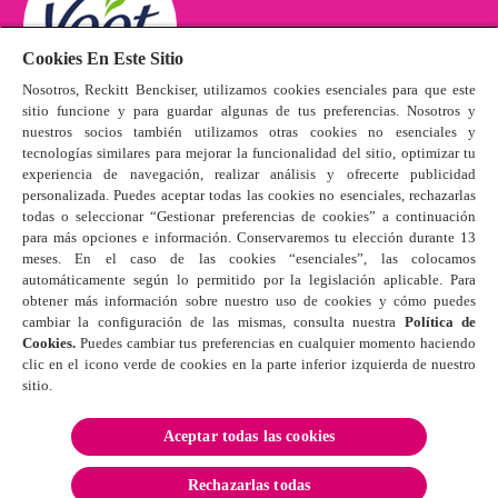
Cookies En Este Sitio
Nosotros, Reckitt Benckiser, utilizamos cookies esenciales para que este
sitio funcione y para guardar algunas de tus preferencias. Nosotros y
nuestros socios también utilizamos otras cookies no esenciales y
tecnologías similares para mejorar la funcionalidad del sitio, optimizar tu
Productos
experiencia de navegación, realizar análisis y ofrecerte publicidad
Condiciones de uso del sitio web
personalizada. Puedes aceptar todas las cookies no esenciales, rechazarlas
¿Quieres trabajar con nosotros?
todas o seleccionar “Gestionar preferencias de cookies” a continuación
para más opciones e información. Conservaremos tu elección durante 13
Cómo se usa
meses. En el caso de las cookies “esenciales”, las colocamos
automáticamente según lo permitido por la legislación aplicable. Para
Aviso de privacidad
obtener más información sobre nuestro uso de cookies y cómo puedes
Política de cookies
cambiar la configuración de las mismas, consulta nuestra
Política de
Cookies.
Puedes cambiar tus preferencias en cualquier momento haciendo
Contacto
clic en el icono verde de cookies en la parte inferior izquierda de nuestro
Plano del sitio
sitio.
Aceptar todas las cookies
Rechazarlas todas