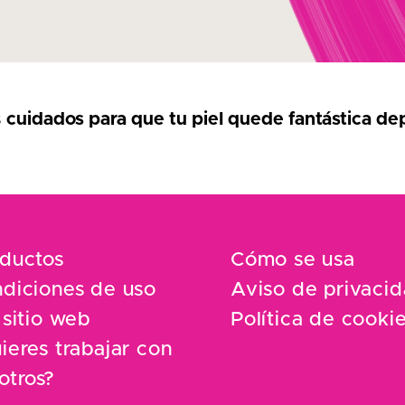
s
cuidados para que tu piel quede fantástica de
ductos
Cómo se usa
diciones de uso
Aviso de privaci
 sitio web
Política de cooki
ieres trabajar con
otros?