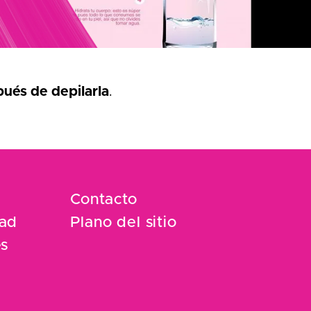
pués de depilarla
.
Contacto
dad
Plano del sitio
es