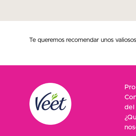
Te queremos recomendar unos valioso
Pro
Con
del
¿Qu
nos