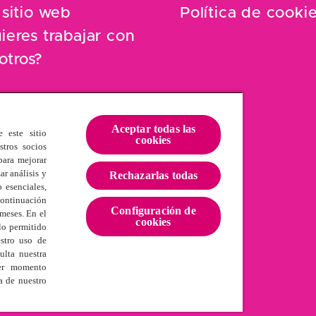
 sitio web
Política de cooki
ieres trabajar con
otros?
Aceptar todas las
e este sitio
cookies
stros socios
para mejorar
ar análisis y
Rechazarlas todas
 esenciales,
continuación
Configuración de
meses. En el
cookies
lo permitido
estro uso de
ulta nuestra
ier momento
a de nuestro