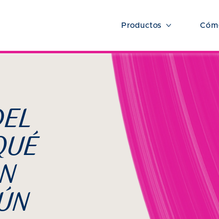
Productos
Cómo
DEL
QUÉ
ON
AÚN